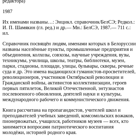
редактора)
1987
Их именами названы…: Энцикл. справочник/БелСЭ; Редкол.:
И. П. Шамякин (гл. ред.) и др.— Мн.: БелСЭ, 1987.— 711 с.:
ил.
Справочник посвящён людям, именами которых в Белоруссии
названы населённые пункты, промышленные предприятия и
объединения, колхозы, совхозы, научные учреждения, вузы,
техникумы, училища, школы, театры, библиотеки, музеи,
парки, стадионы, площади, улицы, бульвары, скверы, речные
суда и др. Это имена выдающихся гуманистов-просветителей,
революционеров, участников Октябрьской революции и
Гражданской войны, активистов коллективизации, героев
первых пятилеток, Великой Отечественной, энтузиастов
послевоенного обновления, деятелей науки и культуры,
международного рабочего и коммунистического движения.
Книга рассчитана на пропагандистов, учителей школ и
преподавателей учебных заведений, комсомольских вожаков,
пионервожатых, учащихся, работников музеев — всех, кто
занимается вопросами патриотического воспитания
молодёжи, историей родного края.