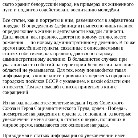
свято хранит белорусский народ, на примерах их жизненного
пути и подвигов содействовать воспитанию молодёжи.
Все статьи, как и портреты к ним, размещаются в алфавитном
порядке. В определения (дефиниции) вынесено лишь главное,
определяющее в жизни и деятельности каждой личности.
Даты жизни, как правило, даются по новому стилю, место
рождения — по новому административному делению. В то же
время населённые пункты, связанные с описываемыми в
статьях событиями, как правило, даются по старому
административному делению. В большинстве случаев при
указании места событий на территории Белоруссии название
областей не указывается. Для тех, кому понадобится такая
информация, в конце книги приводится перечень городов и
городских посёлков БССР с указанием, к какой области они
относятся. Там же помещён список принятых в книге
сокращений.
Из наград называются: золотые медали Героя Советского
Союза и Героя Социалистического Труда, орден «Победа»,
посмертные награждения и ордена за те подвиги, за которые
увековечены имена людей; в статьях о людях, погибших в
мирное время, называются все основные награды.
Приводимая в статьях информация об увековечении имён