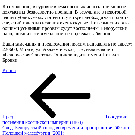
К сожалению, в суровое время военных испытаний многие
документы безвозвратно пропали. В результате в некоторой
части публикуемых статей отсутствует необходимая полнота
сведений или эти сведения очень скупые. Нет сомнения, что
общими усилиями пробелы будут восполнены. Белорусский
народ помнит эти имена, они не подлежат забвению.
Ваши замечания и предложения просим направлять по адресу:
220600, Минск, ул. Академическая, 15а, издательство
«Белорусская Советская Энциклопедия» имени Петруся
Бровки.
Книги
Навигация
Пред.
по
записям
Пред.
Городские
поселения Российской империи (1863)
След.
След.
Белорусский город во времени и пространстве: 500 лет
Полоцкой магдебургии (2001)