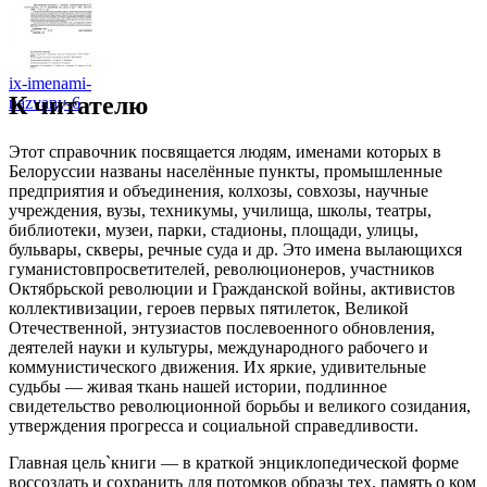
nazvany-5
ix-imenami-
К читателю
nazvany-6
Этот справочник посвящается людям, именами которых в
Белоруссии названы населённые пункты, промышленные
предприятия и объединения, колхозы, совхозы, научные
учреждения, вузы, техникумы, училища, школы, театры,
библиотеки, музеи, парки, стадионы, площади, улицы,
бульвары, скверы, речные суда и др. Это имена вылающихся
гуманистовпросветителей, революционеров, участников
Октябрьской революции и Гражданской войны, активистов
коллективизации, героев первых пятилеток, Великой
Отечественной, энтузиастов послевоенного обновления,
деятелей науки и культуры, международного рабочего и
коммунистического движения. Их яркие, удивительные
судьбы — живая ткань нашей истории, подлинное
свидетельство революционной борьбы и великого созидания,
утверждения прогресса и социальной справедливости.
Главная цель`книги — в краткой энциклопедической форме
воссоздать и сохранить для потомков образы тех, память о ком