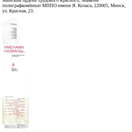
Минский ордена Трудового Красного; Знамени
полиграфкомбинат МППО имени Я. Коласа, 220005, Минск,
ул. Красная, 23.
ix-imenami-
nazvany-2
ix-imenami-
nazvany-3
ix-imenami-
nazvany-4
ix-imenami-