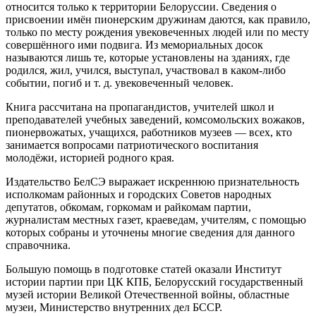
относится только к территории Белоруссии. Сведения о
присвоении имён пионерским дружинам даются, как правило,
только по месту рождения увековеченных людей или по месту
совершённого ими подвига. Из мемориальных досок
называются лишь те, которые установлены на зданиях, где
родился, жил, учился, выступал, участвовал в каком-либо
событии, погиб и т. д. увековеченный человек.
Книга рассчитана на пропагандистов, учителей школ и
преподавателей учебных заведений, комсомольских вожаков,
пионервожатых, учащихся, работников музеев — всех, кто
занимается вопросами патриотического воспитания
молодёжи, историей родного края.
Издательство БелСЭ выражает искреннюю признательность
исполкомам районных и городских Советов народных
депутатов, обкомам, горкомам и райкомам партии,
журналистам местных газет, краеведам, учителям, с помощью
которых собраны и уточнены многие сведения для данного
справочника.
Большую помощь в подготовке статей оказали Институт
истории партии при ЦК КПБ, Белорусский государственный
музей истории Великой Отечественной войны, областные
музеи, Министерство внутренних дел БССР.